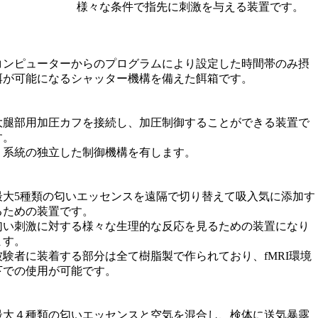
様々な条件で指先に刺激を与える装置です。
コンピューターからのプログラムにより設定した時間帯のみ摂
餌が可能になるシャッター機構を備えた餌箱です。
大腿部用加圧カフを接続し、加圧制御することができる装置で
す。
２系統の独立した制御機構を有します。
最大5種類の匂いエッセンスを遠隔で切り替えて吸入気に添加す
るための装置です。
匂い刺激に対する様々な生理的な反応を見るための装置になり
ます。
被験者に装着する部分は全て樹脂製で作られており、fMRI環境
下での使用が可能です。
最大４種類の匂いエッセンスと空気を混合し、検体に送気暴露