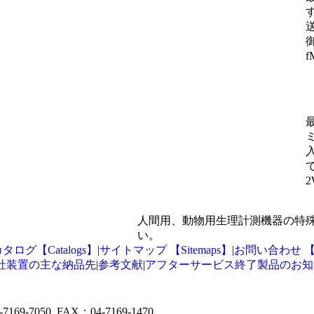
人間用、動物用生理計測機器の特
い。
タログ【Catalogs】
|
サイトマップ 【Sitemaps】
|
お問い合わせ 【Co
社装置の主な納品先
|
参考文献
|
アフターサービス終了製品のお知
-7050 FAX：04-7169-1470