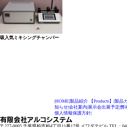
吸入気ミキシングチャンバー
|
HOME
|
製品紹介 【Products】
|
製品カ
知らせ
|
会社案内
|
展示会出展予定
|
弊
個人情報保護方針
|
有限会社アルコシステム
〒277-0005 千葉県柏市柏4丁目11番17号 イワダテビル TEL：04-7169