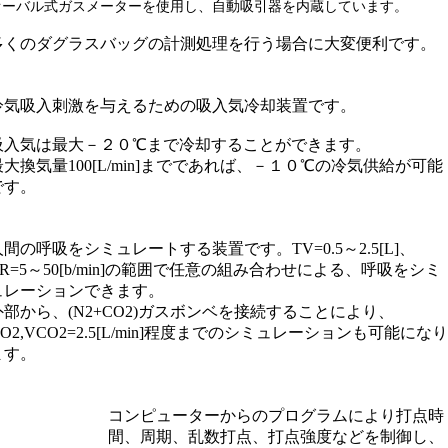
オーバル式ガスメーターを使用し、自動吸引器を内蔵しています。
多くのダグラスバッグの計測処理を行う場合に大変便利です。
冷気吸入刺激を与えるための吸入気冷却装置です。
吸入気は最大－２０℃まで冷却することができます。
最大換気量100[L/min]までであれば、－１０℃の冷気供給が可能
です。
人間の呼吸をシミュレートする装置です。TV=0.5～2.5[L]、
RR=5～50[b/min]の範囲で任意の組み合わせによる、呼吸をシミ
ュレーションできます。
外部から、(N2+CO2)ガスボンベを接続することにより、
VO2,VCO2=2.5[L/min]程度までのシミュレーションも可能になり
ます。
コンピューターからのプログラムにより打点時
間、周期、乱数打点、打点強度などを制御し、