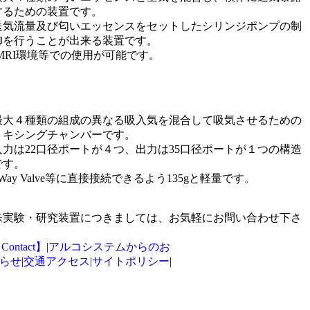
するための装置です。
送気流量及び匂いエッセンスをセットしたシリンジポンプの制
御を行うことが出来る装置です。
fMRI環境等での使用が可能です。
最大４種類の組成の異なる吸入気を混合して吸気させるための
ミキシングチャンバーです。
入力は22口径ポートが４つ、出力は35口径ポートが１つの構造
です。
2Way Valve等に直接接続できるよう135gと軽量です。
殊実験・研究装置につきましては、お気軽にお問い合わせ下さ
ntact】
|
アルコシステムからのお
らせ
|
交通アクセス
|
サイトポリシー
|