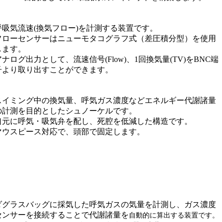
呼吸気流速(換気フロー)を計測する装置です。
フローセンサーはニューモタコグラフ式（差圧積分型）を使用
します。
アナログ出力として、流速信号(Flow)、1回換気量(TV)をBNC端
子より取り出すことができます。
スイミング中の換気量、呼気ガス濃度などエネルギー代謝諸量
の計測を目的としたシュノーケルです。
口元に呼気・吸気弁を配し、死腔を低減した構造です。
マウスピース対応で、頭部で固定します。
ダグラスバッグに採気した呼気ガスの気量を計測し、ガス濃度
センサーを接続することで代謝諸量を
自動的に算出する装置です。