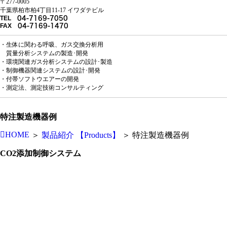
〒277-0005
千葉県柏市柏4丁目11-17 イワダテビル
TEL
04-7169-7050
FAX
04-7169-1470
・生体に関わる呼吸、ガス交換分析用
質量分析システムの製造･開発
・環境関連ガス分析システムの設計･製造
・制御機器関連システムの設計･開発
・付帯ソフトウエアーの開発
・測定法、測定技術コンサルティング
特注製造機器例
HOME
＞
製品紹介 【Products】
＞
特注製造機器例
CO2添加制御システム